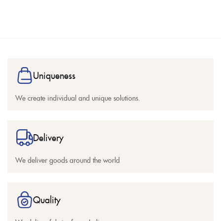
Uniqueness
We create individual and unique solutions.
Delivery
We deliver goods around the world
Quality