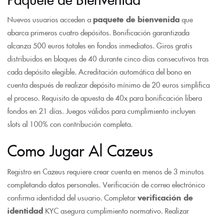
Nuevos usuarios acceden a
paquete de bienvenida
que
abarca primeros cuatro depósitos. Bonificación garantizada
alcanza 500 euros totales en fondos inmediatos. Giros gratis
distribuidos en bloques de 40 durante cinco días consecutivos tras
cada depósito elegible. Acreditación automática del bono en
cuenta después de realizar depósito mínimo de 20 euros simplifica
el proceso. Requisito de apuesta de 40x para bonificación libera
fondos en 21 días. Juegos válidos para cumplimiento incluyen
slots al 100% con contribución completa.
Como Jugar Al Cazeus
Registro en Cazeus requiere crear cuenta en menos de 3 minutos
completando datos personales. Verificación de correo electrónico
confirma identidad del usuario. Completar
verificación de
identidad
KYC asegura cumplimiento normativo. Realizar