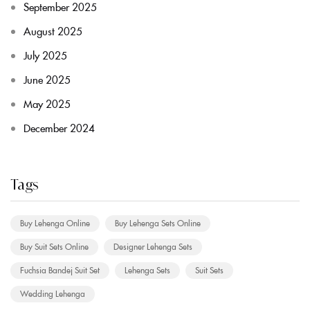
September 2025
August 2025
July 2025
June 2025
May 2025
December 2024
Tags
Buy Lehenga Online
Buy Lehenga Sets Online
Buy Suit Sets Online
Designer Lehenga Sets
Fuchsia Bandej Suit Set
Lehenga Sets
Suit Sets
Wedding Lehenga