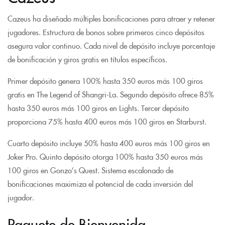
Cazeus ha diseñado múltiples bonificaciones para atraer y retener
jugadores. Estructura de bonos sobre primeros cinco depósitos
asegura valor continuo. Cada nivel de depósito incluye porcentaje
de bonificación y giros gratis en títulos específicos.
Primer depósito genera 100% hasta 350 euros más 100 giros
gratis en The Legend of Shangri-La. Segundo depósito ofrece 85%
hasta 350 euros más 100 giros en Lights. Tercer depósito
proporciona 75% hasta 400 euros más 100 giros en Starburst.
Cuarto depósito incluye 50% hasta 400 euros más 100 giros en
Joker Pro. Quinto depósito otorga 100% hasta 350 euros más
100 giros en Gonzo’s Quest. Sistema escalonado de
bonificaciones maximiza el potencial de cada inversión del
jugador.
Paquete de Bienvenida