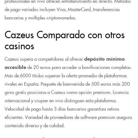
profesionales en vivo ofrecen entretenimiento en directo. Métodos
de pago variados incluyen Visa, MasterCard, transferencias
bancarias y múltiples criptomonedas.
Cazeus Comparado con otros
casinos
Cazeus supera a competidores al ofrecer
depósito mínimo
accesible
de 20 euros para acceder a bonificaciones completas.
Más de 6000 títulos superan la oferta promedio de plataformas
rivales en España. Paquete de bienvenida de 500 euros más 200
giros gratis posiciona a Cazeus como opción premium. Licencia
internacional y crupier en vivo distinguen esta plataforma.
Velocidad de pago hasta 3 días bancarios garantiza retiros
eficientes. Variedad de proveedores de software premium asegura
contenido diverso y de calidad.