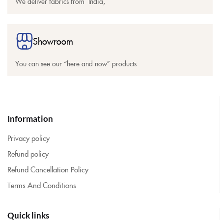
We deliver fabrics from India,
Showroom
You can see our “here and now” products
Information
Privacy policy
Refund policy
Refund Cancellation Policy
Terms And Conditions
Quick links