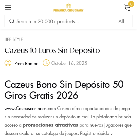
0
Sign in
LIFE STYLE
Cazeus 10 Euros Sin Deposito
Remember me
Lost password?
October 16, 2025
Prem Ranjan
LOG IN
Cazeus Bono Sin Depósito 50
Giros Gratis 2026
CREATE AN ACCOUNT
www.Cazeuscasinoes.com
Casino ofrece oportunidades de juego
sin necesidad de realizar un depósito inicial. La plataforma brinda
acceso a
promociones atractivas
para nuevos jugadores que
desean explorar su catálogo de juegos. Registro rápido y