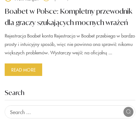
Boabet w Polsce: Kompletny przewodnik
dla graczy szukających mocnych wrażeń
Rejestracja Boabet konta Rejestracja w Boabet przebiega w bardzo
prosty i intuicyjny sposób, więc nie powinna ona sprawić nikomu
większych problemów. Wystarczy wejść na oficjalną ...
READ MORE
Search