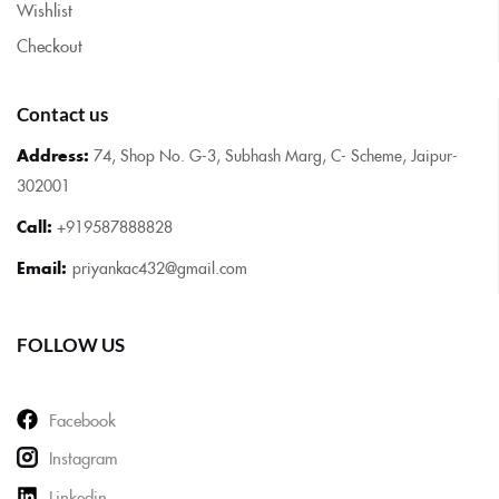
Wishlist
Checkout
Contact us
Address:
74, Shop No. G-3, Subhash Marg, C- Scheme, Jaipur-
302001
Call:
+919587888828
Email:
priyankac432@gmail.com
FOLLOW US
Facebook
Instagram
Linkedin