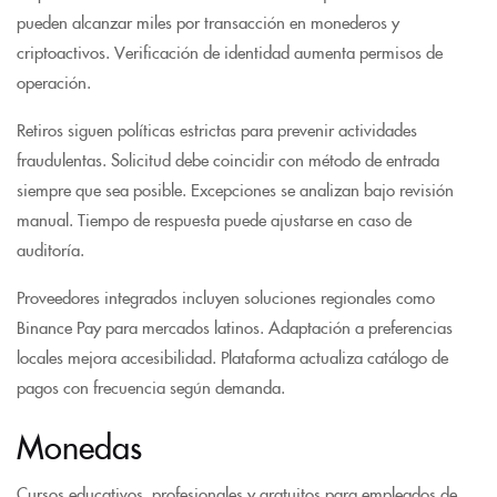
pueden alcanzar miles por transacción en monederos y
criptoactivos. Verificación de identidad aumenta permisos de
operación.
Retiros siguen políticas estrictas para prevenir actividades
fraudulentas. Solicitud debe coincidir con método de entrada
siempre que sea posible. Excepciones se analizan bajo revisión
manual. Tiempo de respuesta puede ajustarse en caso de
auditoría.
Proveedores integrados incluyen soluciones regionales como
Binance Pay para mercados latinos. Adaptación a preferencias
locales mejora accesibilidad. Plataforma actualiza catálogo de
pagos con frecuencia según demanda.
Monedas
Cursos educativos, profesionales y gratuitos para empleados de