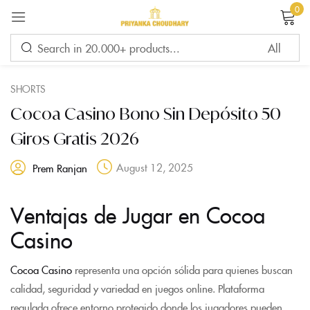
0
Sign in
SHORTS
Cocoa Casino Bono Sin Depósito 50
Remember me
Lost password?
Giros Gratis 2026
August 12, 2025
Prem Ranjan
LOG IN
Ventajas de Jugar en Cocoa
CREATE AN ACCOUNT
Casino
Cocoa Casino
representa una opción sólida para quienes buscan
calidad, seguridad y variedad en juegos online. Plataforma
regulada ofrece entorno protegido donde los jugadores pueden