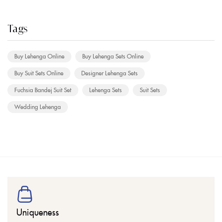
Tags
Buy Lehenga Online
Buy Lehenga Sets Online
Buy Suit Sets Online
Designer Lehenga Sets
Fuchsia Bandej Suit Set
Lehenga Sets
Suit Sets
Wedding Lehenga
Uniqueness