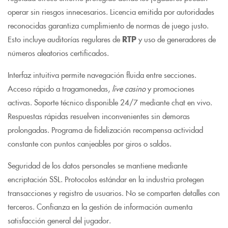
operar sin riesgos innecesarios. Licencia emitida por autoridades
reconocidas garantiza cumplimiento de normas de juego justo.
Esto incluye auditorías regulares de
RTP
y uso de generadores de
números aleatorios certificados.
Interfaz intuitiva permite navegación fluida entre secciones.
Acceso rápido a tragamonedas,
live casino
y promociones
activas. Soporte técnico disponible 24/7 mediante chat en vivo.
Respuestas rápidas resuelven inconvenientes sin demoras
prolongadas. Programa de fidelización recompensa actividad
constante con puntos canjeables por giros o saldos.
Seguridad de los datos personales se mantiene mediante
encriptación SSL. Protocolos estándar en la industria protegen
transacciones y registro de usuarios. No se comparten detalles con
terceros. Confianza en la gestión de información aumenta
satisfacción general del jugador.