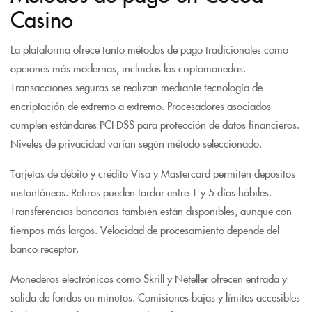
Casino
La plataforma ofrece tanto métodos de pago tradicionales como
opciones más modernas, incluidas las criptomonedas.
Transacciones seguras se realizan mediante tecnología de
encriptación de extremo a extremo. Procesadores asociados
cumplen estándares PCI DSS para protección de datos financieros.
Niveles de privacidad varían según método seleccionado.
Tarjetas de débito y crédito Visa y Mastercard permiten depósitos
instantáneos. Retiros pueden tardar entre 1 y 5 días hábiles.
Transferencias bancarias también están disponibles, aunque con
tiempos más largos. Velocidad de procesamiento depende del
banco receptor.
Monederos electrónicos como Skrill y Neteller ofrecen entrada y
salida de fondos en minutos. Comisiones bajas y límites accesibles