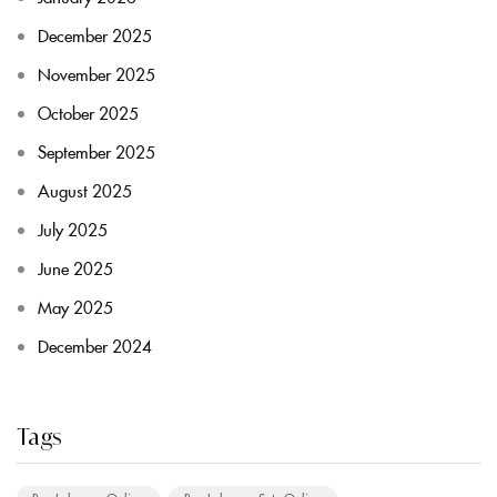
December 2025
November 2025
October 2025
September 2025
August 2025
July 2025
June 2025
May 2025
December 2024
Tags