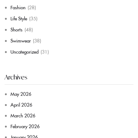
Fashion
(28)
Life Style
(35)
Shorts
(48)
Swimwear
(38)
Uncategorized
(31)
Archives
May 2026
April 2026
March 2026
February 2026
January 2026