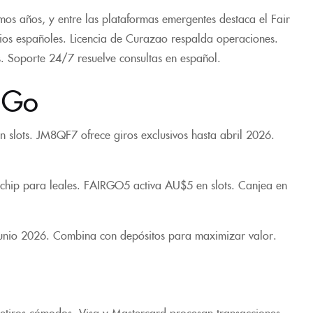
mos años, y entre las plataformas emergentes destaca el Fair
ios españoles. Licencia de Curazao respalda operaciones.
s. Soporte 24/7 resuelve consultas en español.
 Go
 slots. JM8QF7 ofrece giros exclusivos hasta abril 2026.
ip para leales. FAIRGO5 activa AU$5 en slots. Canjea en
junio 2026. Combina con depósitos para maximizar valor.
retiros cómodos. Visa y Mastercard procesan transacciones