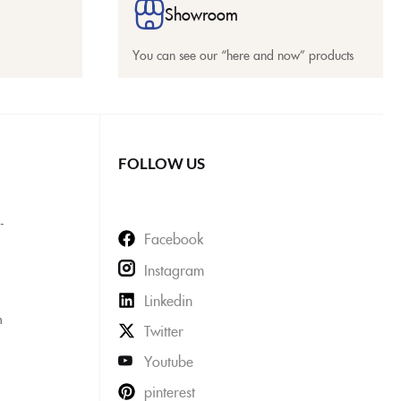
Showroom
You can see our “here and now” products
FOLLOW US
-
Facebook
Instagram
Linkedin
m
Twitter
Youtube
pinterest