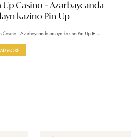
n Up Casino – Azərbaycanda
layn kazino Pin-Up
p Casino - Azərbaycanda onlayn kazino Pin-Up ▶️ ...
EAD MORE