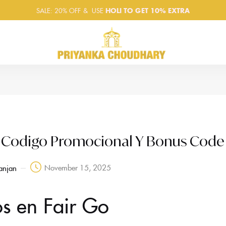
SALE: 20% OFF & USE
HOLI
TO GET 10% EXTRA
o Codigo Promocional Y Bonus Code
November 15, 2025
anjan
s en Fair Go