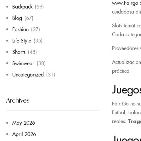
www.Fairgo-
Backpack
(59)
cuidadosa at
Blog
(67)
Slots temátic
Fashion
(27)
Cada categor
Life Style
(35)
Proveedores v
Shorts
(48)
Actualizacio
Swimwear
(38)
práctica.
Uncategorized
(31)
Juego
Archives
Fair Go no so
Fútbol, balon
reales.
Tra
May 2026
April 2026
Juegos