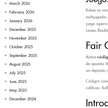
March 2026
Ruleta en viv
February 2026
multijugador.
January 2026
juego supera 
December 2025
Límites flex
November 2025
Fair
October 2025
September 2025
Activa
códi
de apuesta 3
August 2025
sin depósit
July 2025
Códigos como
June 2025
califican. Ro
May 2025
Intro
December 2024