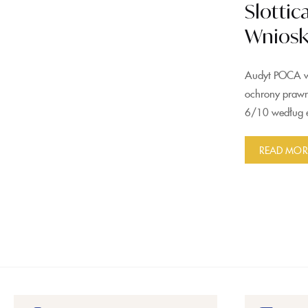
Slottic
Wniosk
Audyt POCA w 
ochrony prawn
6/10 według e
READ MOR