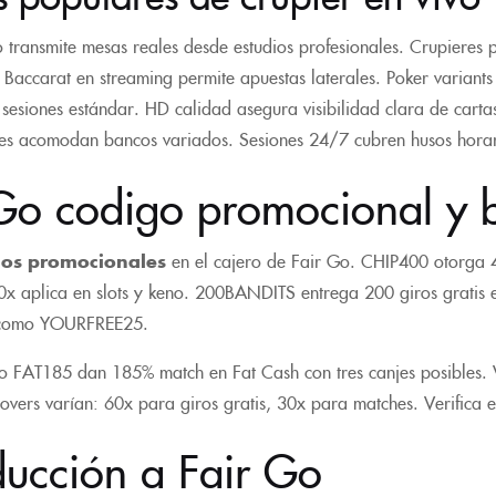
o transmite mesas reales desde estudios profesionales. Crupieres
 Baccarat en streaming permite apuestas laterales. Poker varian
sesiones estándar. HD calidad asegura visibilidad clara de cartas
ibles acomodan bancos variados. Sesiones 24/7 cubren husos horar
 Go codigo promocional y 
gos promocionales
en el cajero de Fair Go. CHIP400 otorga 
0x aplica en slots y keno. 200BANDITS entrega 200 giros gratis
o como YOURFREE25.
 FAT185 dan 185% match en Fat Cash con tres canjes posibles. V
llovers varían: 60x para giros gratis, 30x para matches. Verifica 
ducción a Fair Go