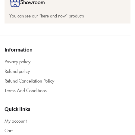
Showroom
You can see our “here and now” products
Information
Privacy policy
Refund policy
Refund Cancellation Policy
Terms And Conditions
Quick links
My account
Cart