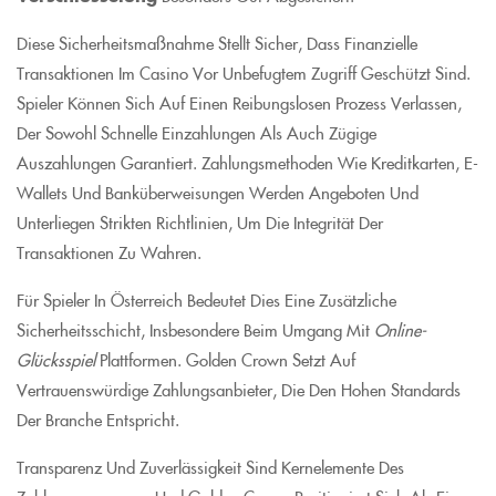
Diese Sicherheitsmaßnahme Stellt Sicher, Dass Finanzielle
Transaktionen Im Casino Vor Unbefugtem Zugriff Geschützt Sind.
Spieler Können Sich Auf Einen Reibungslosen Prozess Verlassen,
Der Sowohl Schnelle Einzahlungen Als Auch Zügige
Auszahlungen Garantiert. Zahlungsmethoden Wie Kreditkarten, E-
Wallets Und Banküberweisungen Werden Angeboten Und
Unterliegen Strikten Richtlinien, Um Die Integrität Der
Transaktionen Zu Wahren.
Für Spieler In Österreich Bedeutet Dies Eine Zusätzliche
Sicherheitsschicht, Insbesondere Beim Umgang Mit
Online-
Glücksspiel
Plattformen. Golden Crown Setzt Auf
Vertrauenswürdige Zahlungsanbieter, Die Den Hohen Standards
Der Branche Entspricht.
Transparenz Und Zuverlässigkeit Sind Kernelemente Des