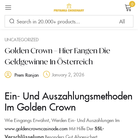
0
Sign in
UNCATEGORIZED
Golden Crown – Hier Fangen Die
Remember me
Lost password?
Geldgewinne In Österreich
January 2, 2026
Prem Ranjan
LOG IN
Ein- Und Auszahlungsmethoden
CREATE AN ACCOUNT
Im Golden Crown
Wie Eingangs Erwähnt, Werden Ein- Und Auszahlungen Im
www.goldencrowncasinode.com
Mit Hilfe Der
SSL-
Verschlüsselung
Besonders Gut Abgesichert.