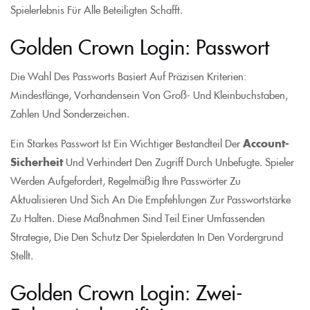
Spielerlebnis Für Alle Beteiligten Schafft.
Golden Crown Login: Passwort
Die Wahl Des Passworts Basiert Auf Präzisen Kriterien:
Mindestlänge, Vorhandensein Von Groß- Und Kleinbuchstaben,
Zahlen Und Sonderzeichen.
Ein Starkes Passwort Ist Ein Wichtiger Bestandteil Der
Account-
Sicherheit
Und Verhindert Den Zugriff Durch Unbefugte. Spieler
Werden Aufgefordert, Regelmäßig Ihre Passwörter Zu
Aktualisieren Und Sich An Die Empfehlungen Zur Passwortstärke
Zu Halten. Diese Maßnahmen Sind Teil Einer Umfassenden
Strategie, Die Den Schutz Der Spielerdaten In Den Vordergrund
Stellt.
Golden Crown Login: Zwei-