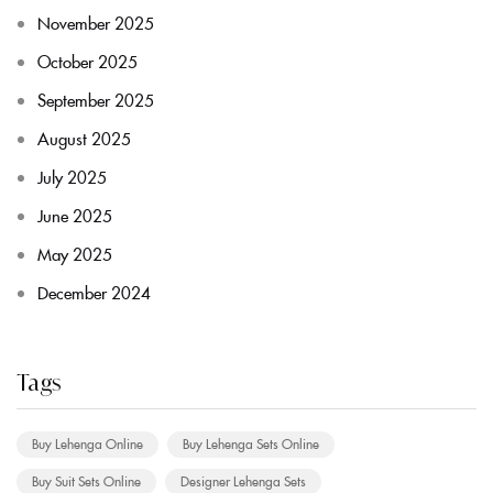
November 2025
October 2025
September 2025
August 2025
July 2025
June 2025
May 2025
December 2024
Tags
Buy Lehenga Online
Buy Lehenga Sets Online
Buy Suit Sets Online
Designer Lehenga Sets