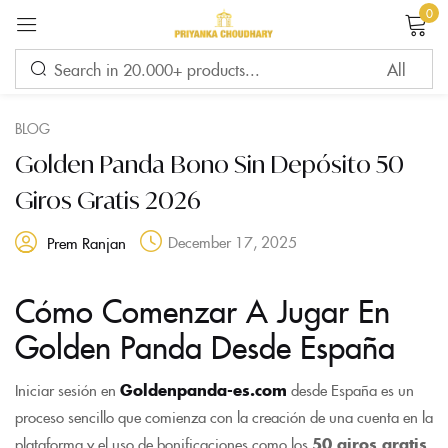
0
Sign in
BLOG
Golden Panda Bono Sin Depósito 50
Remember me
Lost password?
Giros Gratis 2026
December 17, 2025
Prem Ranjan
LOG IN
Cómo Comenzar A Jugar En
CREATE AN ACCOUNT
Golden Panda Desde España
Iniciar sesión en
Goldenpanda-es.com
desde España es un
proceso sencillo que comienza con la creación de una cuenta en la
plataforma y el uso de bonificaciones como los
50 giros gratis