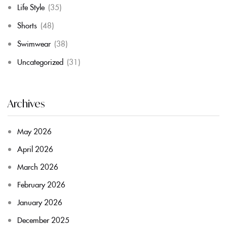
Life Style
(35)
Shorts
(48)
Swimwear
(38)
Uncategorized
(31)
Archives
May 2026
April 2026
March 2026
February 2026
January 2026
December 2025