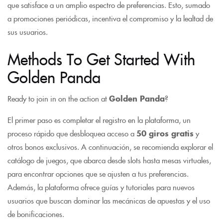
que satisface a un amplio espectro de preferencias. Esto, sumado
a promociones periódicas, incentiva el compromiso y la lealtad de
sus usuarios.
Methods To Get Started With
Golden Panda
Ready to join in on the action at
Golden Panda
?
El primer paso es completar el registro en la plataforma, un
proceso rápido que desbloquea acceso a
50 giros gratis
y
otros bonos exclusivos. A continuación, se recomienda explorar el
catálogo de juegos, que abarca desde slots hasta mesas virtuales,
para encontrar opciones que se ajusten a tus preferencias.
Además, la plataforma ofrece guías y tutoriales para nuevos
usuarios que buscan dominar las mecánicas de apuestas y el uso
de bonificaciones.