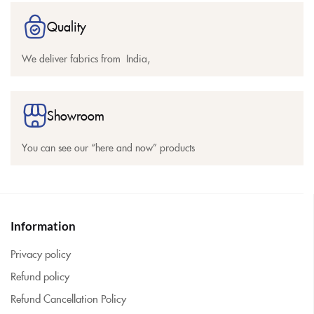
Quality
We deliver fabrics from India,
Showroom
You can see our “here and now” products
Information
Privacy policy
Refund policy
Refund Cancellation Policy