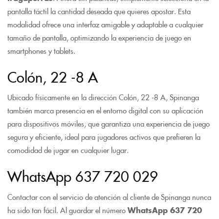
pantalla táctil la cantidad deseada que quieres apostar. Esta
modalidad ofrece una interfaz amigable y adaptable a cualquier
tamaño de pantalla, optimizando la experiencia de juego en
smartphones y tablets.
Colón, 22 -8 A
Ubicado físicamente en la dirección Colón, 22 -8 A, Spinanga
también marca presencia en el entorno digital con su aplicación
para dispositivos móviles, que garantiza una experiencia de juego
segura y eficiente, ideal para jugadores activos que prefieren la
comodidad de jugar en cualquier lugar.
WhatsApp 637 720 029
Contactar con el servicio de atención al cliente de Spinanga nunca
ha sido tan fácil. Al guardar el número
WhatsApp 637 720