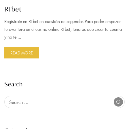
RTbet
Regístrate en RTbet en cuestión de segundos Para poder empezar
tu aventura en el casino online RTbet, tendrás que crear tu cuenta
y no te ...
READ MORE
Search