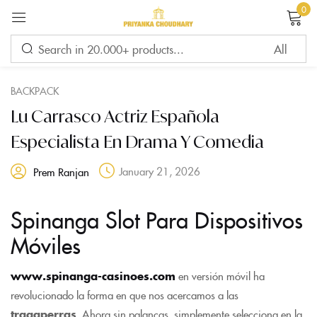
0
Sign in
BACKPACK
Lu Carrasco Actriz Española
Remember me
Lost password?
Especialista En Drama Y Comedia
January 21, 2026
Prem Ranjan
LOG IN
Spinanga Slot Para Dispositivos
CREATE AN ACCOUNT
Móviles
www.spinanga-casinoes.com
en versión móvil ha
revolucionado la forma en que nos acercamos a las
tragaperras
. Ahora sin palancas, simplemente selecciona en la