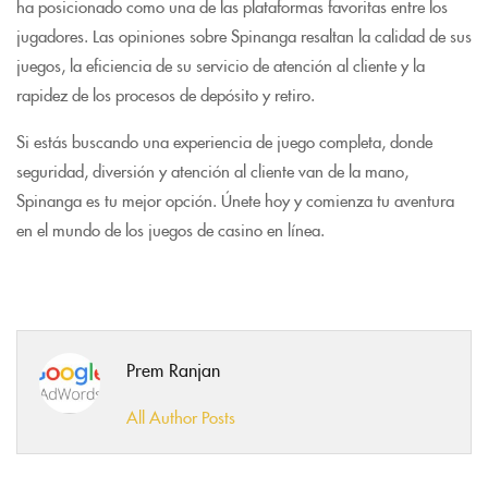
ha posicionado como una de las plataformas favoritas entre los
jugadores. Las opiniones sobre Spinanga resaltan la calidad de sus
juegos, la eficiencia de su servicio de atención al cliente y la
rapidez de los procesos de depósito y retiro.
Si estás buscando una experiencia de juego completa, donde
seguridad, diversión y atención al cliente van de la mano,
Spinanga es tu mejor opción. Únete hoy y comienza tu aventura
en el mundo de los juegos de casino en línea.
Prem Ranjan
All Author Posts