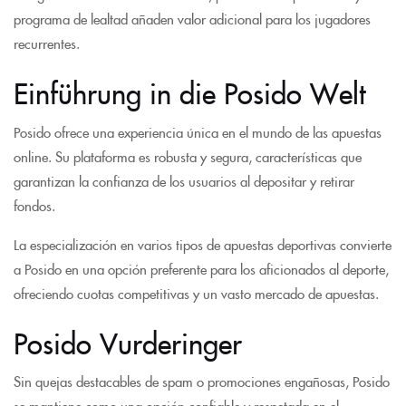
programa de lealtad añaden valor adicional para los jugadores
recurrentes.
Einführung in die Posido Welt
Posido ofrece una experiencia única en el mundo de las apuestas
online. Su plataforma es robusta y segura, características que
garantizan la confianza de los usuarios al depositar y retirar
fondos.
La especialización en varios tipos de apuestas deportivas convierte
a Posido en una opción preferente para los aficionados al deporte,
ofreciendo cuotas competitivas y un vasto mercado de apuestas.
Posido Vurderinger
Sin quejas destacables de spam o promociones engañosas, Posido
se mantiene como una opción confiable y respetada en el