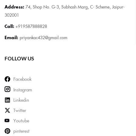
Address:
74, Shop No. G-3, Subhash Marg, C- Scheme, Jaipur-
302001
Call:
+919587888828
Email:
priyankac432@gmail.com
FOLLOW US
Facebook
Instagram
Linkedin
Twitter
Youtube
pinterest