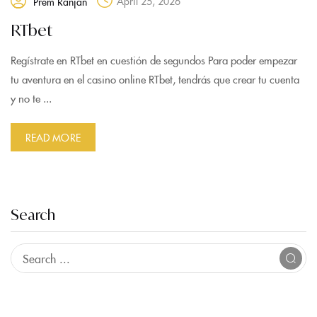
April 25, 2026
Prem Ranjan
RTbet
Regístrate en RTbet en cuestión de segundos Para poder empezar
tu aventura en el casino online RTbet, tendrás que crear tu cuenta
y no te ...
READ MORE
Search