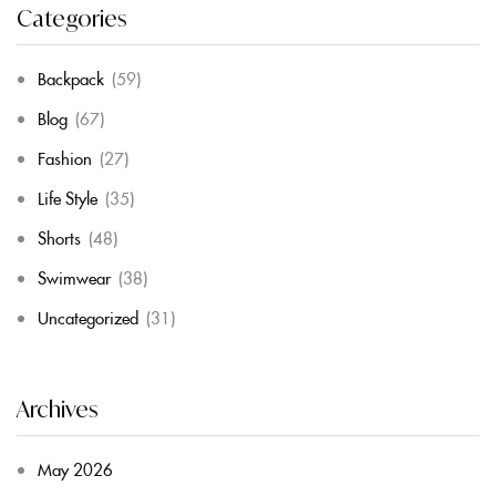
Categories
Backpack
(59)
Blog
(67)
Fashion
(27)
Life Style
(35)
Shorts
(48)
Swimwear
(38)
Uncategorized
(31)
Archives
May 2026