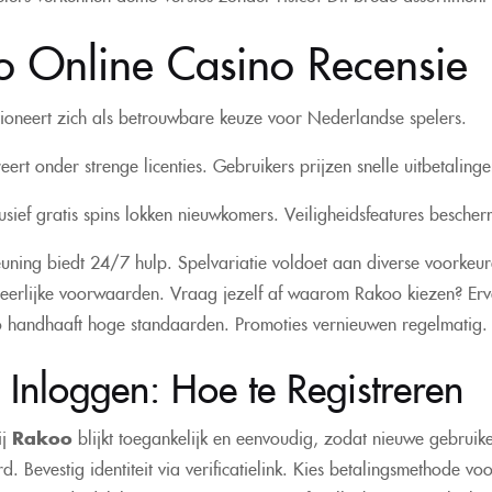
o Online Casino Recensie
ioneert zich als betrouwbare keuze voor Nederlandse spelers.
eert onder strenge licenties. Gebruikers prijzen snelle uitbetalinge
usief gratis spins lokken nieuwkomers. Veiligheidsfeatures bescher
euning biedt 24/7 hulp. Spelvariatie voldoet aan diverse voorkeu
erlijke voorwaarden. Vraag jezelf af waarom Rakoo kiezen? Ervar
 handhaaft hoge standaarden. Promoties vernieuwen regelmatig. D
Inloggen: Hoe te Registreren
ij
Rakoo
blijkt toegankelijk en eenvoudig, zodat nieuwe gebruik
. Bevestig identiteit via verificatielink. Kies betalingsmethode voo