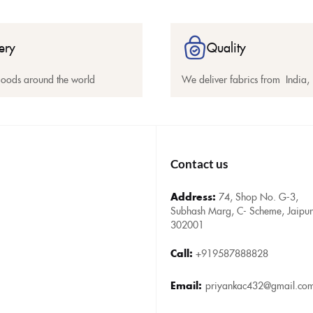
ery
Quality
goods around the world
We deliver fabrics from India,
Contact us
Address:
74, Shop No. G-3,
Subhash Marg, C- Scheme, Jaipur
302001
Call:
+919587888828
Email:
priyankac432@gmail.co