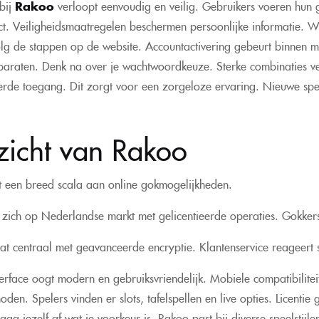
bij
Rakoo
verloopt eenvoudig en veilig. Gebruikers voeren hun g
rect. Veiligheidsmaatregelen beschermen persoonlijke informatie. W
lg de stappen op de website. Accountactivering gebeurt binnen m
araten. Denk na over je wachtwoordkeuze. Sterke combinaties ver
rde toegang. Dit zorgt voor een zorgeloze ervaring. Nieuwe spel
zicht van Rakoo
 een breed scala aan online gokmogelijkheden.
t zich op Nederlandse markt met gelicentieerde operaties. Gokke
aat centraal met geavanceerde encryptie. Klantenservice reageert 
erface oogt modern en gebruiksvriendelijk. Mobiele compatibilitei
oden. Spelers vinden er slots, tafelspellen en live opties. Licentie
raag jezelf af wat je voorkeur is. Rakoo past bij diverse speelstij