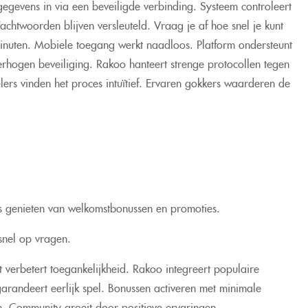
egevens in via een beveiligde verbinding. Systeem controleert
achtwoorden blijven versleuteld. Vraag je af hoe snel je kunt
inuten. Mobiele toegang werkt naadloos. Platform ondersteunt
hogen beveiliging. Rakoo hanteert strenge protocollen tegen
ers vinden het proces intuïtief. Ervaren gokkers waarderen de
rs genieten van welkomstbonussen en promoties.
snel op vragen.
t verbetert toegankelijkheid. Rakoo integreert populaire
 garandeert eerlijk spel. Bonussen activeren met minimale
len. Community groeit door positieve ervaringen.