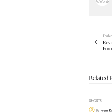
Fashi
Revo
Euro
Related 
SHORTS
By
Prem R