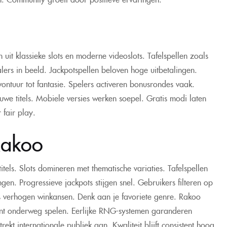
 uit klassieke slots en moderne videoslots. Tafelspellen zoals
alers in beeld. Jackpotspellen beloven hoge uitbetalingen.
ontuur tot fantasie. Spelers activeren bonusrondes vaak.
uwe titels. Mobiele versies werken soepel. Gratis modi laten
 fair play.
Rakoo
tels. Slots domineren met thematische variaties. Tafelspellen
en. Progressieve jackpots stijgen snel. Gebruikers filteren op
es verhogen winkansen. Denk aan je favoriete genre. Rakoo
unt onderweg spelen. Eerlijke RNG-systemen garanderen
ekt internationale publiek aan. Kwaliteit blijft consistent hoog.