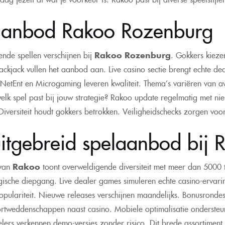
aanbod Rakoo Rozenburg
lende spellen verschijnen bij
Rakoo Rozenburg
. Gokkers kiezen
lackjack vullen het aanbod aan. Live casino sectie brengt echte de
 NetEnt en Microgaming leveren kwaliteit. Thema’s variëren van av
elk spel past bij jouw strategie? Rakoo update regelmatig met nie
Diversiteit houdt gokkers betrokken. Veiligheidschecks zorgen voor
itgebreid spelaanbod bij 
van
Rakoo
toont overweldigende diversiteit met meer dan 5000 ti
gische diepgang. Live dealer games simuleren echte casino-ervaring
opulariteit. Nieuwe releases verschijnen maandelijks. Bonusrond
portweddenschappen naast casino. Mobiele optimalisatie onderste
elers verkennen demo-versies zonder risico. Dit brede assortiment tr