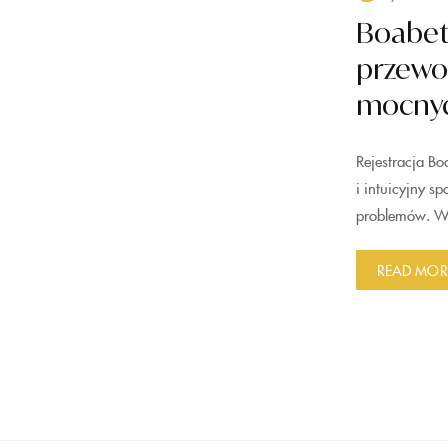
Boabet
przewod
mocnyc
Rejestracja Bo
i intuicyjny 
problemów. Wys
READ MOR