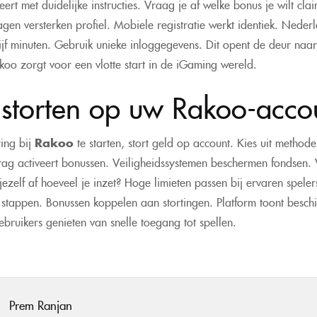
eert met duidelijke instructies. Vraag je af welke bonus je wilt cl
agen versterken profiel. Mobiele registratie werkt identiek. Nede
jf minuten. Gebruik unieke inloggegevens. Dit opent de deur naa
Rakoo zorgt voor een vlotte start in de iGaming wereld.
storten op uw Rakoo-acco
ing bij
Rakoo
te starten, stort geld op account. Kies uit methode
g activeert bonussen. Veiligheidssystemen beschermen fondsen. V
ezelf af hoeveel je inzet? Hoge limieten passen bij ervaren spele
 stappen. Bonussen koppelen aan stortingen. Platform toont besch
ruikers genieten van snelle toegang tot spellen.
Prem Ranjan