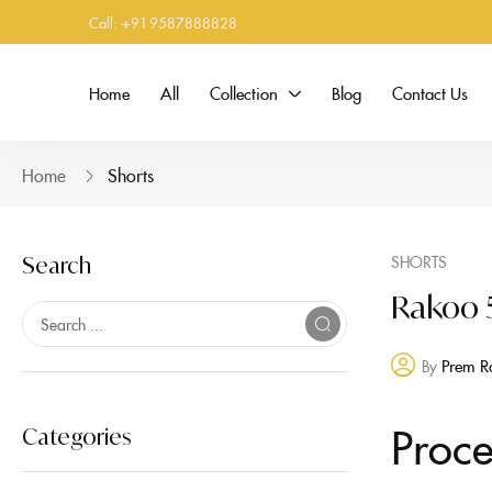
Call: +919587888828
Home
All
Collection
Blog
Contact Us
Home
Shorts
SHORTS
Search
Rakoo 
Prem R
By
Proc
Categories