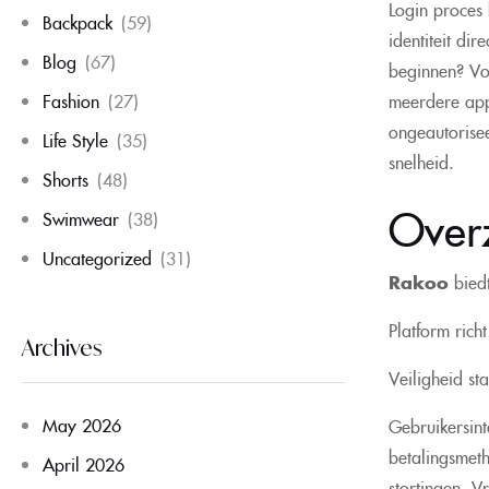
Login proces 
Backpack
(59)
identiteit di
Blog
(67)
beginnen? Vo
meerdere app
Fashion
(27)
ongeautorisee
Life Style
(35)
snelheid.
Shorts
(48)
Over
Swimwear
(38)
Uncategorized
(31)
Rakoo
biedt
Platform rich
Archives
Veiligheid st
May 2026
Gebruikersint
betalingsmeth
April 2026
stortingen. V