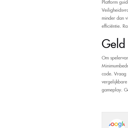
Platform guid
Veiligheidsvr
minder dan vi
efficiëntie. 
Geld 
Om spelervar
Minimumbedra
code. Vraag j
vergelijkbare
gameplay. Geb