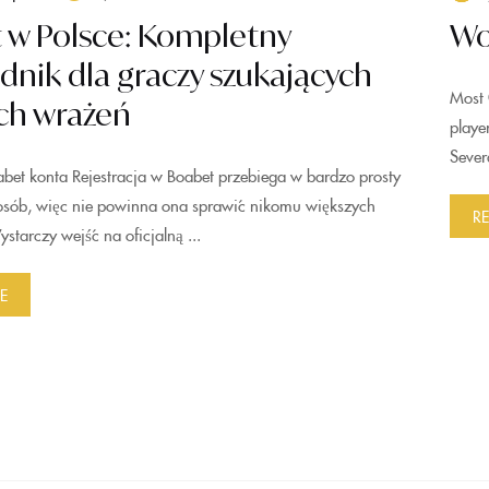
 w Polsce: Kompletny
Wo
nik dla graczy szukających
Most 
h wrażeń
playe
Sever
abet konta Rejestracja w Boabet przebiega w bardzo prosty
sposób, więc nie powinna ona sprawić nikomu większych
R
tarczy wejść na oficjalną ...
E