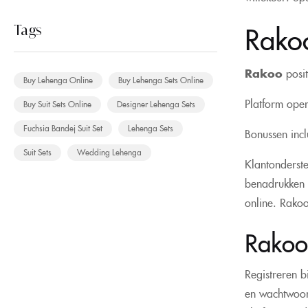
Rako
Tags
Rakoo
posit
Buy Lehenga Online
Buy Lehenga Sets Online
Platform oper
Buy Suit Sets Online
Designer Lehenga Sets
Fuchsia Bandej Suit Set
Lehenga Sets
Bonussen incl
Suit Sets
Wedding Lehenga
Klantonderst
benadrukken e
online. Rakoo
Rakoo 
Registreren b
en wachtwoord