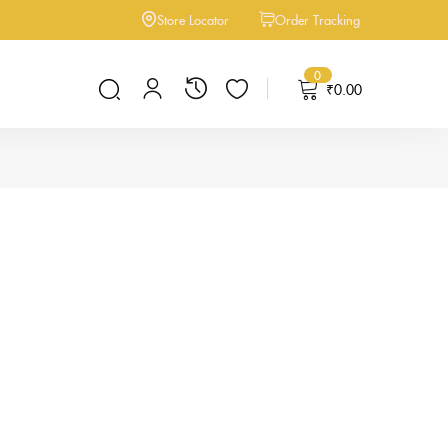
Store Locator
Order Tracking
0
₹
0.00