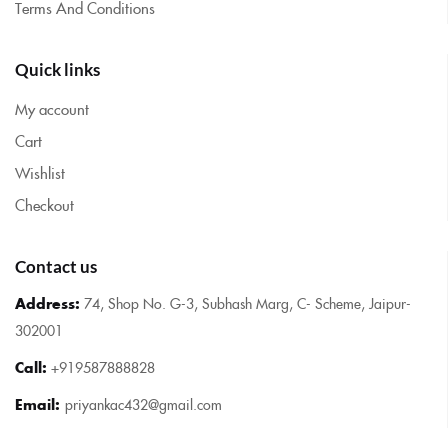
Terms And Conditions
Quick links
My account
Cart
Wishlist
Checkout
Contact us
Address:
74, Shop No. G-3, Subhash Marg, C- Scheme, Jaipur-
302001
Call:
+919587888828
Email:
priyankac432@gmail.com