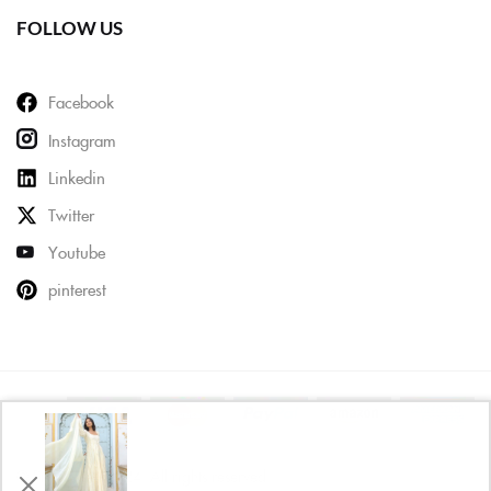
FOLLOW US
Facebook
Instagram
Linkedin
Twitter
Youtube
pinterest
© Priyanka – 2024. All rights reserved