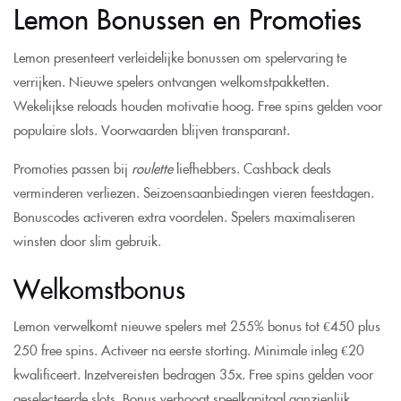
Lemon Bonussen en Promoties
Lemon presenteert verleidelijke bonussen om spelervaring te
verrijken. Nieuwe spelers ontvangen welkomstpakketten.
Wekelijkse reloads houden motivatie hoog. Free spins gelden voor
populaire slots. Voorwaarden blijven transparant.
Promoties passen bij
roulette
liefhebbers. Cashback deals
verminderen verliezen. Seizoensaanbiedingen vieren feestdagen.
Bonuscodes activeren extra voordelen. Spelers maximaliseren
winsten door slim gebruik.
Welkomstbonus
Lemon verwelkomt nieuwe spelers met 255% bonus tot €450 plus
250 free spins. Activeer na eerste storting. Minimale inleg €20
kwalificeert. Inzetvereisten bedragen 35x. Free spins gelden voor
geselecteerde slots. Bonus verhoogt speelkapitaal aanzienlijk.