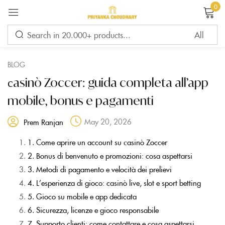
0
Sign in
BLOG
сasinò Zoccer: guida completa all’app
Remember me
Lost password?
mobile, bonus e pagamenti
May 20, 2026
Prem Ranjan
LOG IN
1. Come aprire un account su сasinò Zoccer
2. Bonus di benvenuto e promozioni: cosa aspettarsi
CREATE AN ACCOUNT
3. Metodi di pagamento e velocità dei prelievi
4. L’esperienza di gioco: casinò live, slot e sport betting
5. Gioco su mobile e app dedicata
6. Sicurezza, licenze e gioco responsabile
7. Supporto clienti: come contattare e cosa aspettarsi