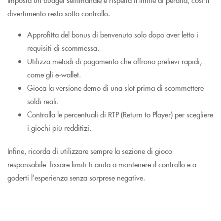
divertimento resta sotto controllo.
Approfitta del bonus di benvenuto solo dopo aver letto i
requisiti di scommessa.
Utilizza metodi di pagamento che offrono prelievi rapidi,
come gli e‑wallet.
Gioca la versione demo di una slot prima di scommettere
soldi reali.
Controlla le percentuali di RTP (Return to Player) per scegliere
i giochi più redditizi.
Infine, ricorda di utilizzare sempre la sezione di gioco
responsabile: fissare limiti ti aiuta a mantenere il controllo e a
goderti l’esperienza senza sorprese negative.