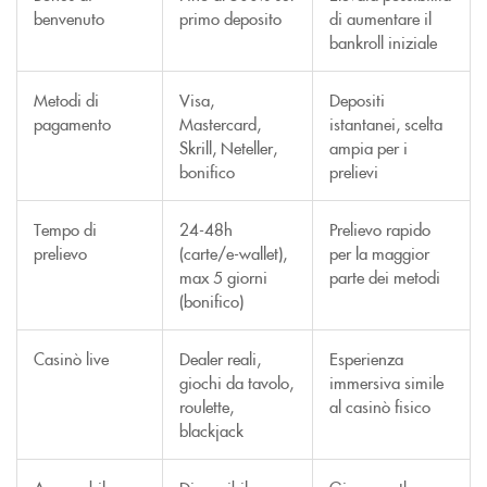
benvenuto
primo deposito
di aumentare il
bankroll iniziale
Metodi di
Visa,
Depositi
pagamento
Mastercard,
istantanei, scelta
Skrill, Neteller,
ampia per i
bonifico
prelievi
Tempo di
24‑48h
Prelievo rapido
prelievo
(carte/e‑wallet),
per la maggior
max 5 giorni
parte dei metodi
(bonifico)
Casinò live
Dealer reali,
Esperienza
giochi da tavolo,
immersiva simile
roulette,
al casinò fisico
blackjack