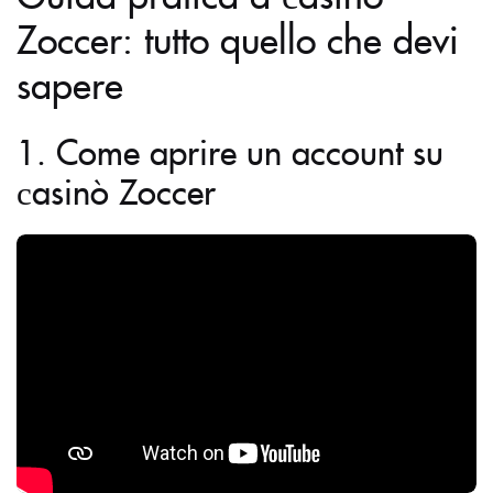
Zoccer: tutto quello che devi
sapere
1. Come aprire un account su
сasinò Zoccer