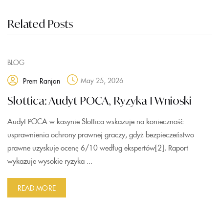
Related Posts
BLOG
May 25, 2026
Prem Ranjan
Slottica: Audyt POCA, Ryzyka I Wnioski
Audyt POCA w kasynie Slottica wskazuje na konieczność
usprawnienia ochrony prawnej graczy, gdyż bezpieczeństwo
prawne uzyskuje ocenę 6/10 według ekspertów[2]. Raport
wykazuje wysokie ryzyka ...
READ MORE