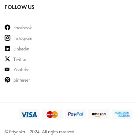
FOLLOW US
Facebook
Instagram
Linkedin
Twitter
Youtube
pinterest
© Priyanka – 2024. All rights reserved