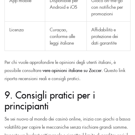
App mobile
Disponibile per
Gioco on‑the‑go
Android e iOS
con notifiche per
promozioni
Licenza
Curaçao,
Affidabilità e
conforme alle
protezione dei
leggi italiane
dati garantite
Per chi vuole approfondire le opinioni degli utenti italiani, è
possibile consultare
vere opinioni italiane su Zoccer
. Questo link
riporta recensioni reali e consigli pratici.
9. Consigli pratici per i
principianti
Se sei nuovo al mondo dei casinò online, inizia con giochi a bassa
volatilità per capire le meccaniche senza rischiare grandi somme.
Imposta un budget settimanale e rispetta il limite di perdita; così il