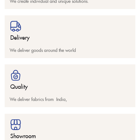
We create individual and unique solutions.
Delivery
We deliver goods around the world
Quality
We deliver fabrics from India,
Showroom