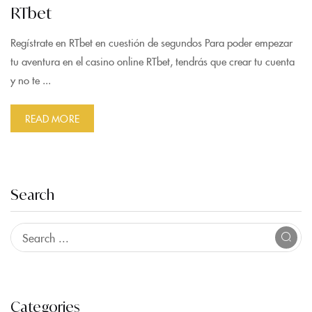
RTbet
Regístrate en RTbet en cuestión de segundos Para poder empezar
tu aventura en el casino online RTbet, tendrás que crear tu cuenta
y no te ...
READ MORE
Search
Categories