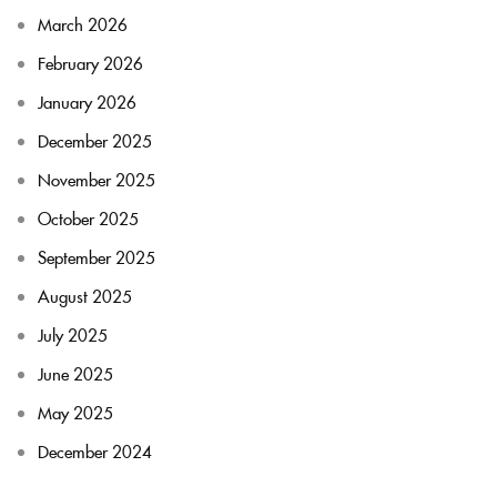
March 2026
February 2026
January 2026
December 2025
November 2025
October 2025
September 2025
August 2025
July 2025
June 2025
May 2025
December 2024