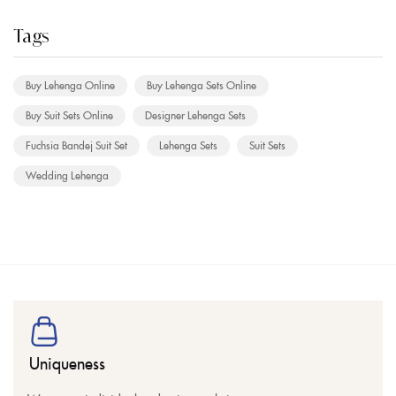
Tags
Buy Lehenga Online
Buy Lehenga Sets Online
Buy Suit Sets Online
Designer Lehenga Sets
Fuchsia Bandej Suit Set
Lehenga Sets
Suit Sets
Wedding Lehenga
Uniqueness