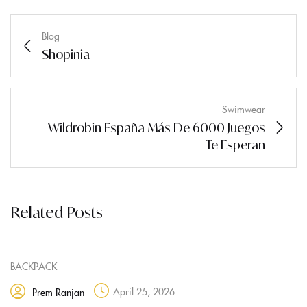
Blog
Shopinia
Swimwear
Wildrobin España Más De 6000 Juegos
Te Esperan
Related Posts
BACKPACK
April 25, 2026
Prem Ranjan