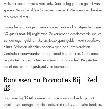
Activeer account via e-mail link. Daarna log je in en geniet van
spellen. Vraag je af hoe bonussen werken? Welkomstgeschenken
motiveren direct.
Bovendien ontvangen nieuwe spelers een welkomstgeschenk met
30
gratis spins
bij registratie. Ze verkennen geselecteerde spellen
zonder eigen geld te riskeren. Deze spins gelden voor specifieke
slots
. Winsten uit spins onderwerpen aan inzetvereisten.
Controleer voorwaarden om optimaal te profiteren. Combineer
registratie met promoties voor maximaal voordeel. Registratie
opent deuren naar
jackpots
en toernooien.
Bonussen En Promoties Bij 1Red
🎁
Bonussen bij
1Red
variëren van welkomstaanbiedingen tot
loyaliteitsbeloningen. Spelers activeren codes voor extra fondsen.