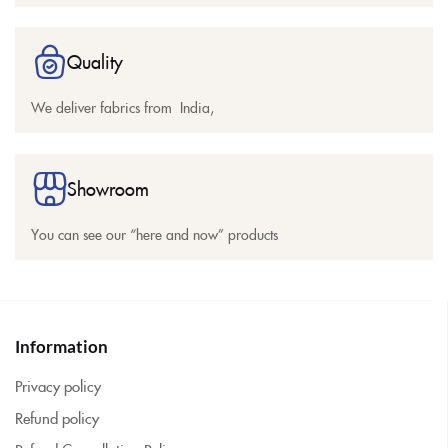
Quality
We deliver fabrics from India,
Showroom
You can see our “here and now” products
Information
Privacy policy
Refund policy