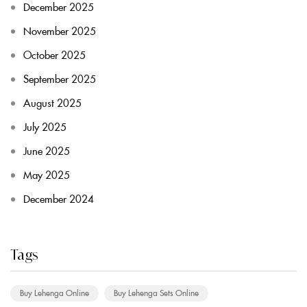
December 2025
November 2025
October 2025
September 2025
August 2025
July 2025
June 2025
May 2025
December 2024
Tags
Buy Lehenga Online
Buy Lehenga Sets Online