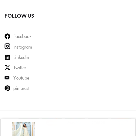
FOLLOW US
Facebook
Instagram
Linkedin
Twitter
Youtube
pinterest