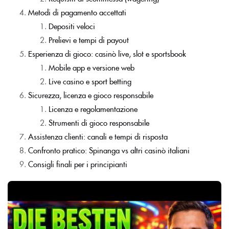
Metodi di pagamento accettati
Depositi veloci
Prelievi e tempi di payout
Esperienza di gioco: casinò live, slot e sportsbook
Mobile app e versione web
Live casino e sport betting
Sicurezza, licenza e gioco responsabile
Licenza e regolamentazione
Strumenti di gioco responsabile
Assistenza clienti: canali e tempi di risposta
Confronto pratico: Spinanga vs altri casinò italiani
Consigli finali per i principianti