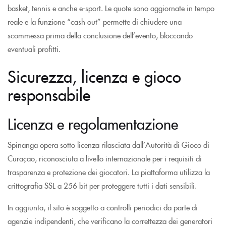
basket, tennis e anche e‑sport. Le quote sono aggiornate in tempo
reale e la funzione “cash out” permette di chiudere una
scommessa prima della conclusione dell’evento, bloccando
eventuali profitti.
Sicurezza, licenza e gioco
responsabile
Licenza e regolamentazione
Spinanga opera sotto licenza rilasciata dall’Autorità di Gioco di
Curaçao, riconosciuta a livello internazionale per i requisiti di
trasparenza e protezione dei giocatori. La piattaforma utilizza la
crittografia SSL a 256 bit per proteggere tutti i dati sensibili.
In aggiunta, il sito è soggetto a controlli periodici da parte di
agenzie indipendenti, che verificano la correttezza dei generatori