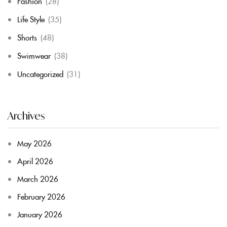
Fashion
(28)
Life Style
(35)
Shorts
(48)
Swimwear
(38)
Uncategorized
(31)
Archives
May 2026
April 2026
March 2026
February 2026
January 2026