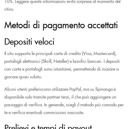
10%. Leggere queste informazioni evita sorprese al momento del
ritiro.
Metodi di pagamento accettati
Depositi veloci
Il sito supporta le principali carte di credito (Visa, Mastercard),
portafogli elettronici (Skrill, Neteller) e bonifici bancari. I depositi
con carte e portafogli sono istantanei, permettendo di iniziare a
giocare quasi subito.
Alcuni utenti preferiscono utilizzare PayPal, ma su Spinanga è
disponibile solo tramite partner terzi, il che può aggiungere un
passaggio di verifica. In generale, scegli il metodo più comodo per
te e verifica eventuali commissioni nascoste.
Prelievi e tempi di payout