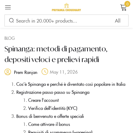
0
Sign in
BLOG
Spinanga: metodi di pagamento,
Remember me
Lost password?
depositi veloci e prelievi rapidi
May 11, 2026
Prem Ranjan
LOG IN
Cos’è Spinanga e perché è diventato così popolare in Italia
Registrazione passo passo su Spinanga
CREATE AN ACCOUNT
Creare l’account
Verifica dell’identità (KYC)
Bonus di benvenuto e offerte speciali
Come attivare il bonus
Requisiti di scommessa (wagering)