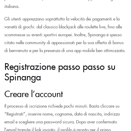
italiana.
Gli utenti apprezzano soprattutto la velocità dei pagamenti e la
varietà di giochi: dal classico blackjack alle roulette live, fino alle
scommesse su eventi sportivi europei. Inoltre, Spinanga è spesso
citato nelle community di appassionati per la sua offerta di bonus
di benvenuto e per la presenza di una app mobile ben ottimizzata.
Registrazione passo passo su
Spinanga
Creare l’account
Il processo di iscrizione richiede pochi minuti. Basta cliccare su
“Registrati”, inserire nome, cognome, data di nascita, indirizzo
email e scegliere una password sicura. Dopo aver confermato
l’email tramite il link inviato, il profilo è pronto per il primo