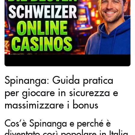
Spinanga: Guida pratica
per giocare in sicurezza e
massimizzare i bonus
Cos’è Spinanga e perché è
diventato così popolare in Italia