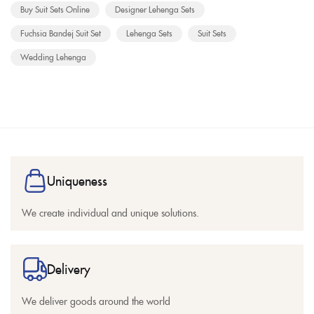
Buy Suit Sets Online
Designer Lehenga Sets
Fuchsia Bandej Suit Set
Lehenga Sets
Suit Sets
Wedding Lehenga
Uniqueness
We create individual and unique solutions.
Delivery
We deliver goods around the world